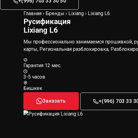
+(996) 703 33 30 50
Главная
›
Бренды
›
Lixiang
›
Lixiang L6
Русификация
Lixiang L6
Мы профессионально занимаемся прошивкой, рус
карты, Региональная разблокировка, Разблокировк
Гарантия 12 мес.
3-5 часов
Бишкек
Заказать
+(996) 703 33 3